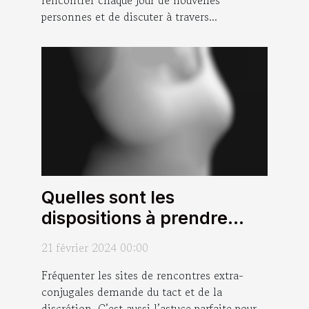
personnes et de discuter à travers...
Quelles sont les
dispositions à prendre
pour profiter des
21 février 2024 00:00
avantages des sites de
Fréquenter les sites de rencontres extra-
rencontres extra-
conjugales demande du tact et de la
conjugales sans nuire à
discrétion. C’est aussi l’astuce parfaite pour