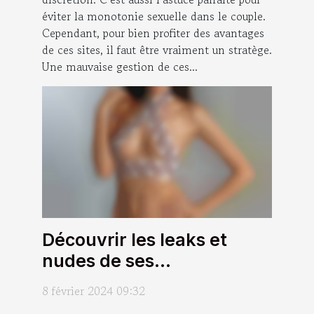
son couple ?
éviter la monotonie sexuelle dans le couple.
Cependant, pour bien profiter des avantages
de ces sites, il faut être vraiment un stratège.
Une mauvaise gestion de ces...
Découvrir les leaks et
nudes de ses
influenceuses préférées :
8 février 2024 09:32
quels sont les avantages ?