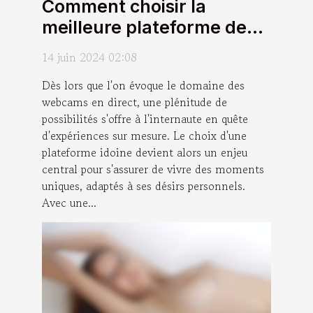
Comment choisir la
meilleure plateforme de
webcams en direct pour
14 juin 2024 02:08
des expériences
Dès lors que l'on évoque le domaine des
personnalisées
webcams en direct, une plénitude de
possibilités s'offre à l'internaute en quête
d'expériences sur mesure. Le choix d'une
plateforme idoine devient alors un enjeu
central pour s'assurer de vivre des moments
uniques, adaptés à ses désirs personnels.
Avec une...