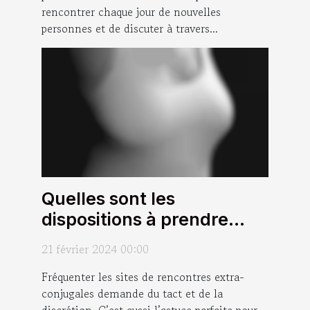
rencontrer chaque jour de nouvelles
personnes et de discuter à travers...
Quelles sont les
dispositions à prendre
pour profiter des
21 février 2024 00:00
avantages des sites de
Fréquenter les sites de rencontres extra-
rencontres extra-
conjugales demande du tact et de la
conjugales sans nuire à