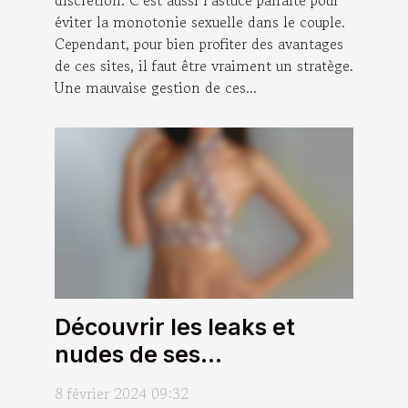
discrétion. C’est aussi l’astuce parfaite pour
son couple ?
éviter la monotonie sexuelle dans le couple.
Cependant, pour bien profiter des avantages
de ces sites, il faut être vraiment un stratège.
Une mauvaise gestion de ces...
Découvrir les leaks et
nudes de ses
influenceuses préférées :
8 février 2024 09:32