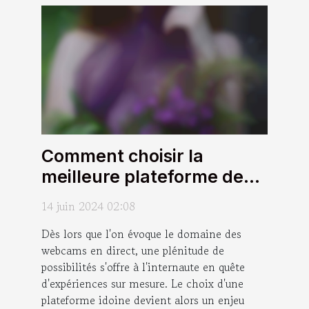
Comment choisir la
meilleure plateforme de
webcams en direct pour
14 juin 2024 02:08
des expériences
Dès lors que l'on évoque le domaine des
personnalisées
webcams en direct, une plénitude de
possibilités s'offre à l'internaute en quête
d'expériences sur mesure. Le choix d'une
plateforme idoine devient alors un enjeu