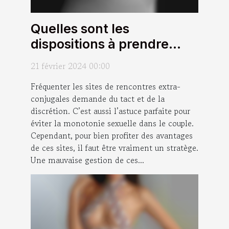
Quelles sont les
dispositions à prendre
pour profiter des
21 février 2024 00:00
avantages des sites de
Fréquenter les sites de rencontres extra-
rencontres extra-
conjugales demande du tact et de la
conjugales sans nuire à
discrétion. C’est aussi l’astuce parfaite pour
son couple ?
éviter la monotonie sexuelle dans le couple.
Cependant, pour bien profiter des avantages
de ces sites, il faut être vraiment un stratège.
Une mauvaise gestion de ces...